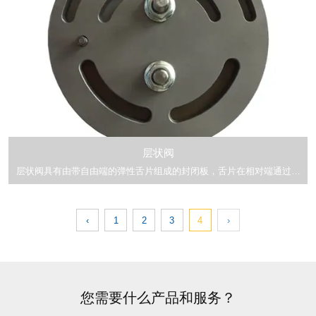
层状阀
层状阀具有由带自由端的弹性舌片组成的封闭板，舌片在相对端通过横
向腹板互连。
腹板的相对端由在与横向腹板间隔开的点处夹在阀座板上的导向条承
载。
‹
1
2
3
4
›
您需要什么产品和服务？