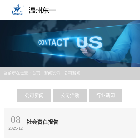
当前所在位置：首页
-
新闻资讯
-
公司新闻
公司新闻
公司活动
行业新闻
08
社会责任报告
2025-12