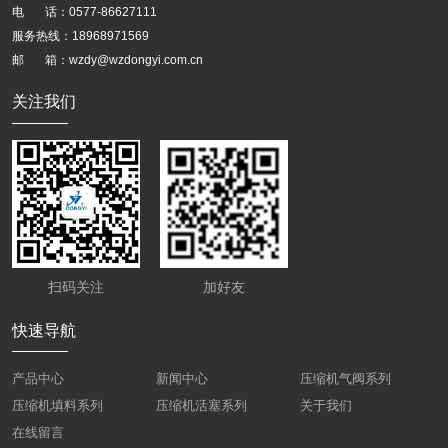
电 话：0577-86627111
服务热线：18968971569
邮 箱：wzdy@wzdongyi.com.cn
关注我们
扫码关注
加好友
快速导航
产品中心
新闻中心
压缩机气阀系列
压缩机填料系列
压缩机活塞系列
关于我们
在线留言