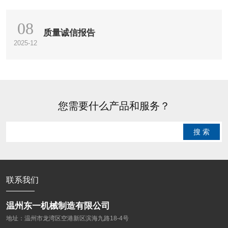
08
质量诚信报告
2025-12
您需要什么产品和服务？
搜 索
联系我们
温州东一机械制造有限公司
地址：温州市龙湾区空港新区滨海九路18-4号